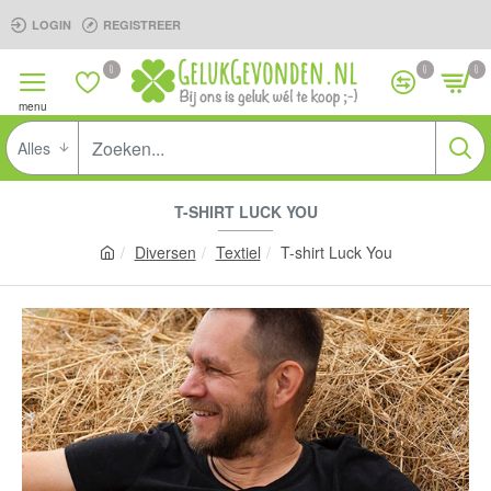
LOGIN
REGISTREER
0
0
0
Alles
T-SHIRT LUCK YOU
Diversen
Textiel
T-shirt Luck You